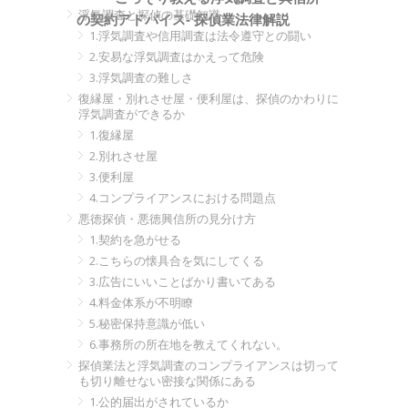
浮気調査と探偵の基礎知識
の契約アドバイス- 探偵業法律解説
1.浮気調査や信用調査は法令遵守との闘い
2.安易な浮気調査はかえって危険
3.浮気調査の難しさ
復縁屋・別れさせ屋・便利屋は、探偵のかわりに
浮気調査ができるか
1.復縁屋
2.別れさせ屋
3.便利屋
4.コンプライアンスにおける問題点
悪徳探偵・悪徳興信所の見分け方
1.契約を急がせる
2.こちらの懐具合を気にしてくる
3.広告にいいことばかり書いてある
4.料金体系が不明瞭
5.秘密保持意識が低い
6.事務所の所在地を教えてくれない。
探偵業法と浮気調査のコンプライアンスは切って
も切り離せない密接な関係にある
1.公的届出がされているか