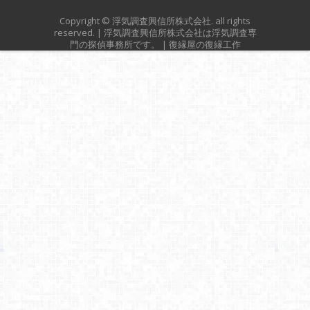
Copyright ©
浮気調査興信所株式会社
. all rights
reserved. | 浮気調査興信所株式会社は
浮気調査専
門
の探偵事務所です。 |
復縁屋の復縁工作