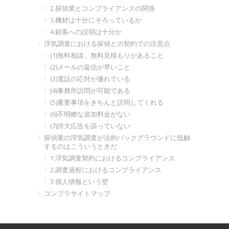
2.探偵業とコンプライアンスの関係
3.機材は十分にそろっているか
4.顧客への説明は十分か
浮気調査における探偵との契約での注意点
(1)無料相談、無料見積もりがあること
(2)メールの返信が早いこと
(3)電話の応対が優れている
(4)事務所訪問が可能である
(5)重要事項をきちんと説明してくれる
(6)不明瞭な追加料金がない
(7)誇大広告を謳っていない
探偵業の浮気調査が法的バックグラウンドに抵触
するのはこういうときだ
1.浮気調査契約におけるコンプライアンス
2.調査過程におけるコンプライアンス
3.個人情報という壁
コンプラサイトマップ